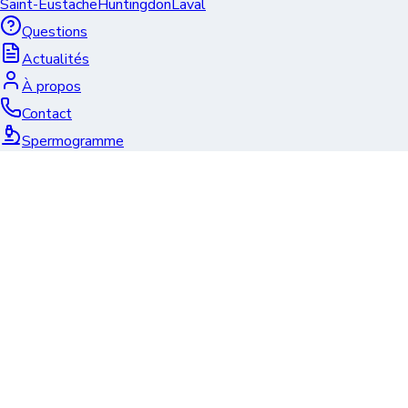
Saint-Eustache
Huntingdon
Laval
Questions
Actualités
À propos
Contact
Spermogramme